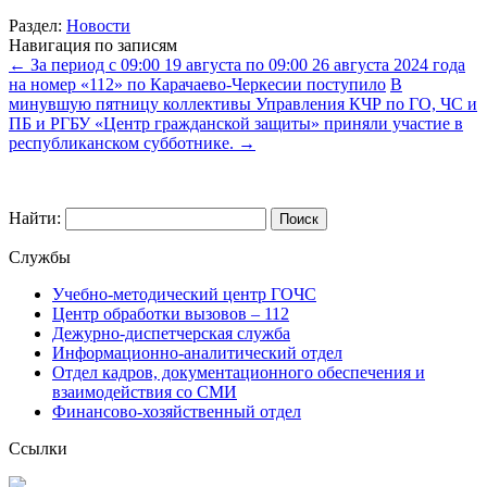
Раздел:
Новости
Навигация по записям
←
За период с 09:00 19 августа по 09:00 26 августа 2024 года
на номер «112» по Карачаево-Черкесии поступило
В
минувшую пятницу коллективы Управления КЧР по ГО, ЧС и
ПБ и РГБУ «Центр гражданской защиты» приняли участие в
республиканском субботнике.
→
Найти:
Службы
Учебно-методический центр ГОЧС
Центр обработки вызовов – 112
Дежурно-диспетчерская служба
Информационно-аналитический отдел
Отдел кадров, документационного обеспечения и
взаимодействия со СМИ
Финансово-хозяйственный отдел
Ссылки